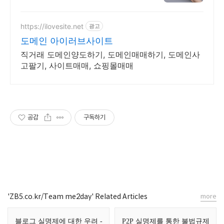
홈페이지! 포트폴리오, 개인 및 회
사 공식 홈페이지, 스타트업, 공기
업도 크리에이터링크에서.
https://ilovesite.net
광고
도메인 아이러브사이트
직거래 도메인양도하기, 도메인매매하기, 도메인사
고팔기, 사이트매매, 쇼핑몰매매
공감
구독하기
'ZB5.co.kr/Team me2day' Related Articles
more
블로그 실명제에 대한 우려 -
P2P 실명제를 통한 불법규제