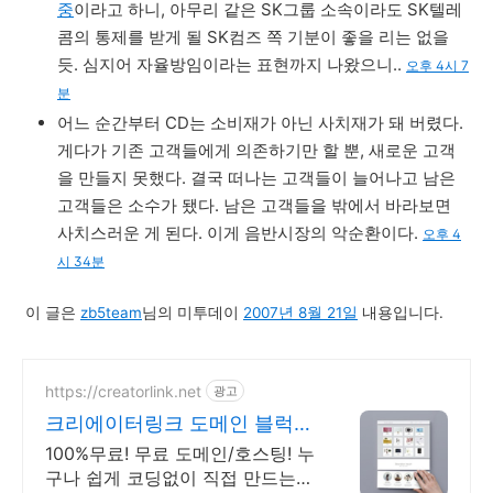
중
이라고 하니, 아무리 같은 SK그룹 소속이라도 SK텔레
콤의 통제를 받게 될 SK컴즈 쪽 기분이 좋을 리는 없을
듯. 심지어 자율방임이라는 표현까지 나왔으니..
오후 4시 7
분
어느 순간부터 CD는 소비재가 아닌 사치재가 돼 버렸다.
게다가 기존 고객들에게 의존하기만 할 뿐, 새로운 고객
을 만들지 못했다. 결국 떠나는 고객들이 늘어나고 남은
고객들은 소수가 됐다. 남은 고객들을 밖에서 바라보면
사치스러운 게 된다. 이게 음반시장의 악순환이다.
오후 4
시 34분
이 글은
zb5team
님의 미투데이
2007년 8월 21일
내용입니다.
https://creatorlink.net
광고
크리에이터링크 도메인 블럭
쌓기로 만드는 홈페이지
100%무료! 무료 도메인/호스팅! 누
구나 쉽게 코딩없이 직접 만드는