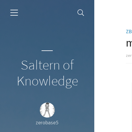
ZB
m
ze
Saltern of
Knowledge
zerobase5