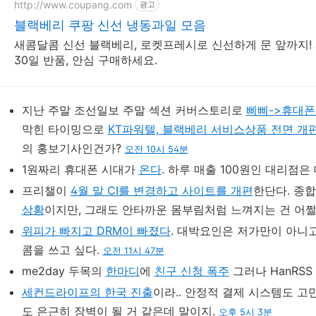
http://www.coupang.com
광고
블랙베리 쿠팡 신선 냉동과일 모음
새콤달콤 신선 블랙베리, 로켓프레시로 신선하게 문 앞까지
30일 반품, 안심 구매하세요.
지난 주말 조선일보 주말 섹션 커버스토리로
삐삐->휴대폰
막힌 타이밍으로
KT파워텔, 블랙베리 서비스상품 전면 개
의 홍보기사인건가?
오전 10시 54분
1원짜리 휴대폰 시대가
온다
. 하루 매출 100원인 대리점은
프리챌이
4월 말 CI를 변경하고 사이트를 개편
한단다. 종
상황
이지만, 그래도 안타까운 몸부림처럼 느껴지는 건 어쩔
위피가 빠지고 DRM이 빠졌다
. 대박요인은 저가만이 아니고
콤을 쓰고 싶다.
오전 11시 47분
me2day 두목의
한마디
에
친구 신청 폭주
그러나 HanRS
세컨드라이프의 한국 진출
이라.. 안정적 결제 시스템도 
도 은근히 장벽이 될 거 같은데 말이지.
오후 5시 3분