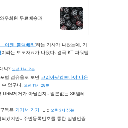
! 와우회원 무료배송과
… 이젠 '블랙베리'
라는 기사가 나왔는데, 기
편
이라는 보도자료가 나왔다. 결국 KT 파워텔
 대박?
오전 11시 2분
합포털 점유율로 보면
코리아닷컴보다야 나은
 수 없구나.
오전 11시 28분
 DRM제거가 아닐런지.. 멜론없는 SK텔레
S 구독은
거기서 거기
-_-;;
오후 2시 35분
고민되겠지만.. 주민등록번호를 통한 실명인증