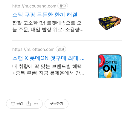
http://m.coupang.com
광고
스팸 쿠팡 든든한 한끼 해결
짭짤 고소한 맛! 로켓배송으로 오
늘 주문, 내일 밥상 위로. 소용량으
로 부담 없이! 마일드 스팸은 아이
들 반찬으로도 딱.
https://m.lotteon.com
광고
스팸 X 롯데ON 첫구매 최대 5
천원 혜택!
내 취향에 딱 맞는 브랜드별 혜택
+중복 쿠폰! 지금 롯데온에서 만나
보세요!
공감
구독하기