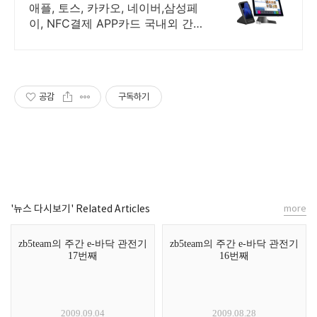
토스 QR테이블 오더 무료
애플, 토스, 카카오, 네이버,삼성페
이, NFC결제 APP카드 국내외 간
편결제 최고의 가성비로 결제는 간
편결제 까지 다양하게
공감
구독하기
'뉴스 다시보기' Related Articles
more
zb5team의 주간 e-바닥 관전기
zb5team의 주간 e-바닥 관전기
17번째
16번째
2009.09.04
2009.08.28