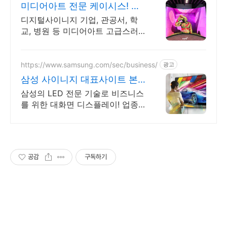
미디어아트 전문 케이시스! 공
간의 경험을 디자인합니다.
디지털사이니지 기업, 관공서, 학
교, 병원 등 미디어아트 고급스러
운 콘텐츠 제공! 국내최초 안내 전
광판 우수.혁신제품 지정
https://www.samsung.com/sec/business/
광고
삼성 사이니지 대표사이트 본
사 공식 운영 견적문의
삼성의 LED 전문 기술로 비즈니스
를 위한 대화면 디스플레이! 업종
별 추천 제안
공감
구독하기