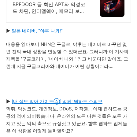
능과 안정성이 검증된 벤더
BPFDOOR 등 최신 APT와 악성코
드 차단, 안티맬웨어, 메모리 보호
및 보안
▶
일본 네이버, "야후 나와!"
내용을 읽다보니 NHN은 구글로, 야후는 네이버로 바꾸면 몇
년 전의 국내 상황을 연상할 수 있더군요. 그러니까 이 기사의
제목을 '구글코리아, "네이버 나와!"'라고 바꾼다면 말이죠. 그
런데 지금 구글코리아와 네이버가 어떤 상황이더라....
▶
[내 정보 방어 가이드④]'먹튀' 웹하드 주의보
먹튀, 악성코드, 개인정보, DDoS, 저작권... 이제 웹하드는 공
공의 적이 되버렸습니다. 온라인의 모든 나쁜 것들은 모두 가
지고 있는 악의 축으로 규정짓고 있군요. 향후 웹하드 업체들
은 이 상황을 어떻게 돌파할까요?