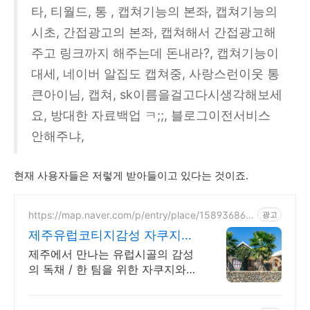
타, 티월드, 통 , 캡쳐기능의 본좌, 캡쳐기능의
시초, 간접광고의 본좌, 캡쳐해서 간접광고해
주고 링크까지 해주는데 돈내라?, 캡쳐기능이
대세, 네이버 알집도 캡쳐중, 사랑스런이웃 통
큰아이님, 캡쳐, sk이름을걸고다시생각해보세
요, 방대한 자료백업 ㅋ;;, 블로그이전서비스
안해주냐,
현재 사용자들은 저렇게 받아들이고 있다는 것이죠.
https://map.naver.com/p/entry/place/158936865
광고
6
제주유럽코티지감성 자쿠지독
채 프라이빗 제주여행, 유럽감
제주에서 만나는 유럽시골의 감성
성
의 독채 / 한 팀을 위한 자쿠지와
전용온실바베큐 모두 다른 다양한
유럽 감성의 제주독채에서 즐기는