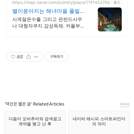
프라이빗 자쿠지와 전용온실바베
https://map.naver.com/p/entry/place/1191452706
광고
큐
별이쏟아지는 해녀마을 풀빌라
르세라핌도 다녀간 감성풀빌라
사계절온수풀 그리고 핀란드사우
나 대형자쿠지 감성독채. 커플부터
대가족까지 힐링숙소 여행피로 녹
이는 온수풀과 스파, 불멍.제주해
녀마을 돌담길 속에서느끼는 온전
한휴식
공감
구독하기
'약간은 짧은 글' Related Articles
more
다음이 오버추어와 검색광고
네이버 레시피 스마트파인더
계약을 맺고 난 후
의 의미