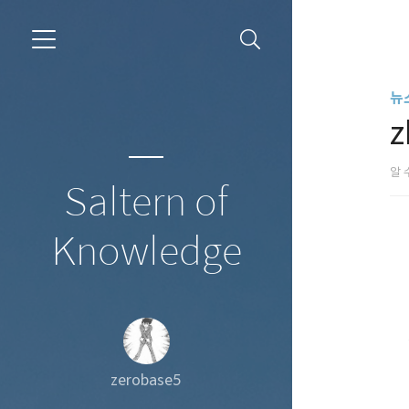
뉴
알 
Saltern of
Knowledge
zerobase5