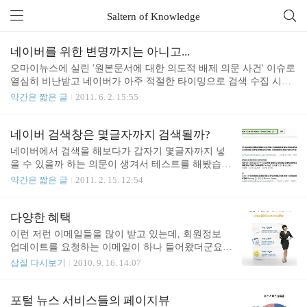
Saltern of Knowledge
전체 글 (315)
네이버를 위한 변명까지는 아니고...
오마이뉴스에 실린 '원본문서에 대한 의도적 배제 의문 사건' 이슈로
열심히 비난받고 네이버가 아주 적절한 타이밍으로 검색 수집 시스
템 개선 계획을 발표했다. 네이버의 주장에 따르면 원래부터 계획되
약간은 짧은 글
2011. 6. 2. 15:55
어 있었다는데... 진짜 수집 시스템 자체의 개선이라면 당연히 오랫
동안 준비해 온 것이 맞겠다. 하지만.... 혹시라도 급하게 대응한 거
라면 단순 장비 증설 수준이라고도 볼 수 있다. (네이버에서 발표한
네이버 검색창은 몇글자까지 검색될까?
자료에 따르면 100만개의 블로그가 수집 대상으로 추가되고, 더 빠
네이버에서 검색을 해보다가 갑자기 몇글자까지 넣
르게 수집한다는 것 외에는 크게 달라진 게 없어보이니 말이다. 이런
을 수 있을까 하는 의문이 생겨서 테스트를 해봤습니
거는 장비 증설로 가능한 거 아닌가?) 이번에 오마이뉴스 기사(?)를
다. 글자수를 세는 게 불편해서 그냥 1부터 0까지 10
약간은 짧은 글
2011. 2. 15. 12:54
쓴 사람은 엄밀히 따지면 정식 기자가 아닌데, 이런 한 명의 개인 플
개의 숫자를 반복해서 넣어보니 총 100자까지 검색
레이에 의해서 네이버가 비난 받고 있는 것..
을 해주더군요. 12345678901234567890123456789012
3456789012345678901234567890123456789012345678
다양한 혜택
90 12345678901234567890 위의 무식한 검색어 다음
이런 저런 이메일들을 많이 받고 있는데, 회원정보
부터는 추가로 더 붙여서 검색을 해도 검색결과가 동
업데이트를 요청하는 이메일이 하나 들어왔더군요.
일하네요. 1234567890123456789012345678901234567
"고객님 정보를 업데이트하시면, 다양한 혜택이 따라
삽질 다시보기
2010. 9. 16. 14:07
8901234567890123456789012345678901234567890 12
옵니다."라는 뭔가 있어보이는 제목을 클릭했는데....
345678901234567890abc 따라서 100자를 넘어가는 검
3개의 혜택이 있다는 내용이네요. 그런데 정말로 저
색어에 대해..
담당자는 저 3개의 내용이 혜택이라고 생각하는 걸
포털 뉴스 서비스들의 페이지뷰