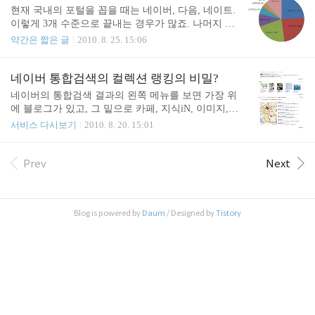
까요? 고객 입장에서는 단 하나도 혜택스럽지 않아
현재 국내의 포털을 꼽을 때는 네이버, 다음, 네이트.
보이는데 말이죠. 특히 두번째 혜택이라는 컨설팅서
이렇게 3개 수준으로 끝내는 경우가 많죠. 나머지 포
비스는 어째 상품 판매를 위한 텔레마케팅 용으로 내
털들은 수치적으로 의미가 없어서 요즘은 그냥 생략
약간은 짧은 글
2010. 8. 25. 15:06
정보를 써먹고 싶으니 연락이 가능한 최신 정보로 바
하곤 하죠. (슬퍼할 마이너 포털들 몇군데...) 이번에
꿔라 라는 내용을 포장한 것이 분명해 보이는군요.
출처를 밝히기는 어렵지만 우연히 구하게 된 어떤 데
삼성생명이 제공해준다는 저 엄청나고 다양한 혜택
이터를 보니 포털들의 뉴스 서비스 쪽이 다른 영역들
네이버 통합검색의 컬렉션 랭킹의 비밀?
을 받으시려면 회원 정보를 꼭! 업데이트 하시길...
에 비해서 상당히 치열하더군요. 네이트, 네이버, 다
네이버의 통합검색 결과의 왼쪽 메뉴를 보면 가장 위
음이 20%~25% 수준으로 큰차이 없이 골고루 UV를
에 블로그가 있고, 그 밑으로 카페, 지식iN, 이미지,
나누어 가고 있더군요. 다음이 오랫동안 미디어 쪽에
동영상 등이 있습니다. 아무래도 가장 많은 문서를
서비스 다시보기
2010. 8. 20. 15:01
공들인 것에 비하면 오히려 낮게 나오고 있다 할 수
가지고 있는 컬렉션 순이거나 또는 가장 많이 찾는
있고, 네이버가 뉴스캐스트를 통해 언론사닷컴에게
컬렉션 순이지 않나 생각이 되네요. 그런데 통합검색
트래픽을 던져버리는 상황임에도 여전히 충분히 나
결과 메인 영역에 보여주는 컬렉션은 왼쪽 메뉴의 순
Prev
Next
오고 있으며, 네이트는 꽤 선방하고 있다 볼 수 있는
서가 항상 적용되는 건 아닙니다. 이른바 네이버의
점유율입니다. 그리고 이상하게 네이트와 ..
컬렉션 랭킹이라는 것 때문이죠. 네이버의 컬렉션 랭
킹은 검색어에 따라 만족도가 가장 높거나 가장 적합
Blog is powered by
Daum
/ Designed by
Tistory
한 컬렉션을 먼저 보여준다는 컨셉입니다. 이 컬렉션
랭킹이라는 것의 알고리즘은 잘 모르겠습니다만, 오
늘 검색을 하다보니 특정 검색어의 경우는 특정 컬렉
션을 아예 보여주지 않는 경우가 있더군요. 호텔예약
이나 헌책방 같은 검색어로 검색을 해보니 블로그에
..